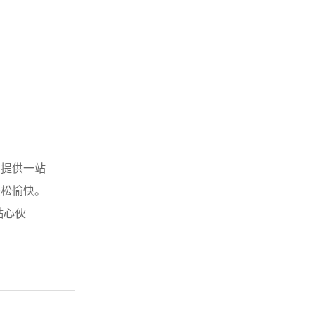
提供一站
轻松愉快。
贴心伙