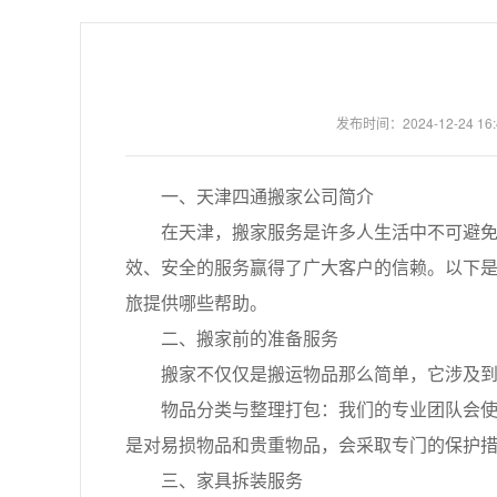
发布时间：2024-12-24 16:
一、天津四通搬家公司简介
在天津，搬家服务是许多人生活中不可避免的
效、安全的服务赢得了广大客户的信赖。以下
旅提供哪些帮助。
二、搬家前的准备服务
搬家不仅仅是搬运物品那么简单，它涉及到
物品分类与整理打包：我们的专业团队会使用
是对易损物品和贵重物品，会采取专门的保护
三、家具拆装服务