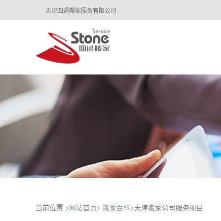
天津四通搬家服务有限公司
当前位置 >
网站首页>
搬家百科
>天津搬家公司服务项目