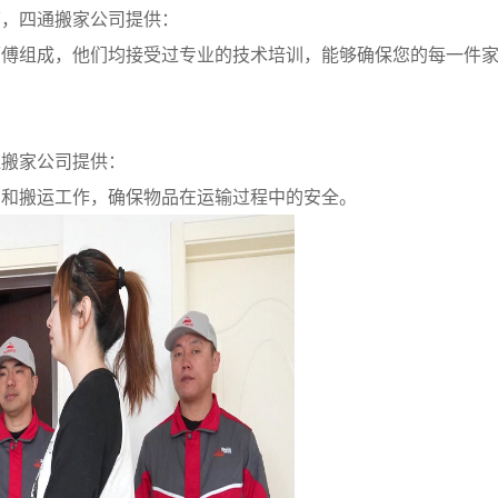
，四通搬家公司提供：
组成，他们均接受过专业的技术培训，能够确保您的每一件家
搬家公司提供：
和搬运工作，确保物品在运输过程中的安全。