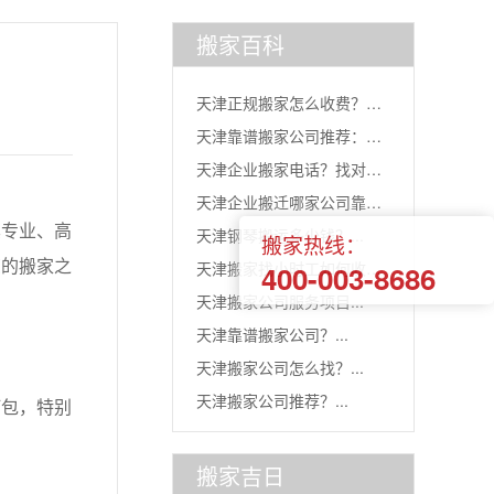
搬家百科
天津正规搬家怎么收费？四
天津靠谱搬家公司推荐：四
通搬家...
天津企业搬家电话？找对号
通搬家...
天津企业搬迁哪家公司靠
码，先...
专业、高
天津钢琴搬运多少钱？...
搬家热线：
谱？四通...
您的搬家之
天津搬家找小时工如何收
400-003-8686
天津搬家公司服务项目...
费？...
天津靠谱搬家公司？...
天津搬家公司怎么找？...
天津搬家公司推荐？...
包，特别
搬家吉日