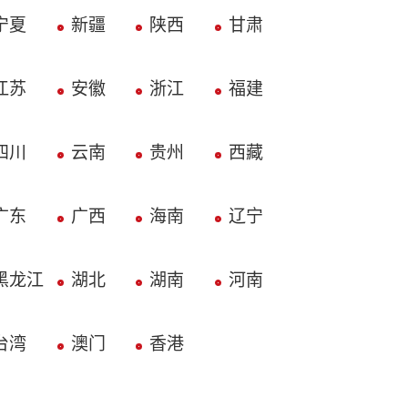
宁夏
新疆
陕西
甘肃
江苏
安徽
浙江
福建
四川
云南
贵州
西藏
广东
广西
海南
辽宁
黑龙江
湖北
湖南
河南
台湾
澳门
香港