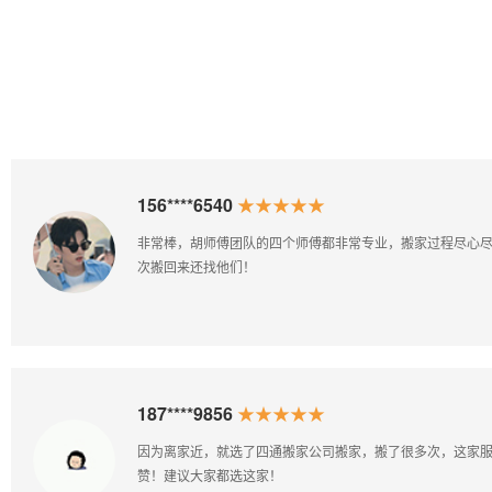
起步价：
400.00元
包含10公
里，超出/公
里6.00元
楼层费
有电梯：免
费 无电
梯：1~6层
20元
156****6540
★★★★★
/层
非常棒，胡师傅团队的四个师傅都非常专业，搬家过程尽心
次搬回来还找他们！
点击查看收费详情
187****9856
★★★★★
因为离家近，就选了四通搬家公司搬家，搬了很多次，这家
赞！建议大家都选这家！