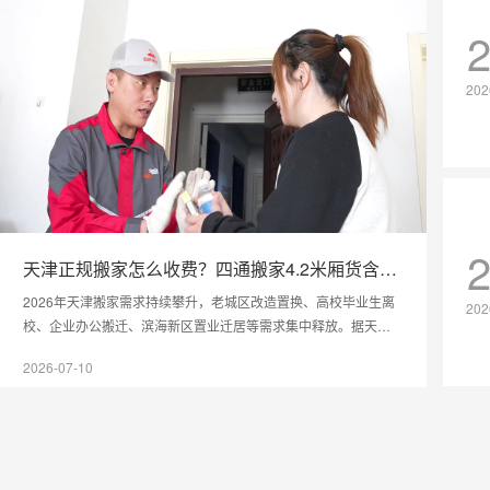
202
天津正规搬家怎么收费？四通搬家4.2米厢货含
10公里价格详解
2026年天津搬家需求持续攀升，老城区改造置换、高校毕业生离
202
校、企业办公搬迁、滨海新区置业迁居等需求集中释放。据天津
市消协相关数据反馈，超六成市民搬家曾遭遇收费模糊、现场临
2026-07-10
时加价等乱象，其中4.2米厢式货车作为家庭、中小型企业搬家的
主流车型，其收费标准是大家最关心的核心问题