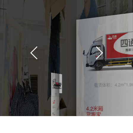
载货体积：4.2m*1.9
载货体积：4.2m*1.8m
4.2米敞
车搬家
4.2米厢
提供2~3名
师傅全程搬
运
货搬家
起步价：
400.00元
包含10公
里，超出/公
里6.00元
提供2名师
楼层费
有电梯：免
傅全程搬运
费 无电
梯：1~6层
20元/层